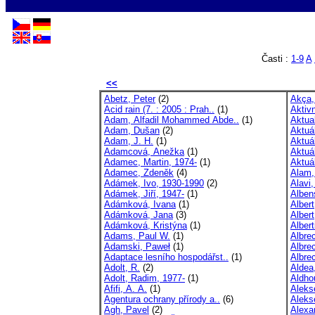
Časti :
1-9
A
<<
Abetz, Peter
(2)
Akça,
Acid rain (7. : 2005 : Prah..
(1)
Aktiv
Adam, Alfadil Mohammed Abde..
(1)
Aktua
Adam, Dušan
(2)
Aktuál
Adam, J. H.
(1)
Aktuá
Adamcová, Anežka
(1)
Aktuá
Adamec, Martin, 1974-
(1)
Aktuá
Adamec, Zdeněk
(4)
Alam,
Adámek, Ivo, 1930-1990
(2)
Alavi
Adámek, Jiří, 1947-
(1)
Albens
Adámková, Ivana
(1)
Albert
Adámková, Jana
(3)
Albert
Adámková, Kristýna
(1)
Albert
Adams, Paul W.
(1)
Albrec
Adamski, Paweł
(1)
Albre
Adaptace lesního hospodářst..
(1)
Albre
Adolt, R.
(2)
Aldea
Adolt, Radim, 1977-
(1)
Aldho
Afifi, A. A.
(1)
Alekse
Agentura ochrany přírody a..
(6)
Alekse
Agh, Pavel
(2)
Alexa