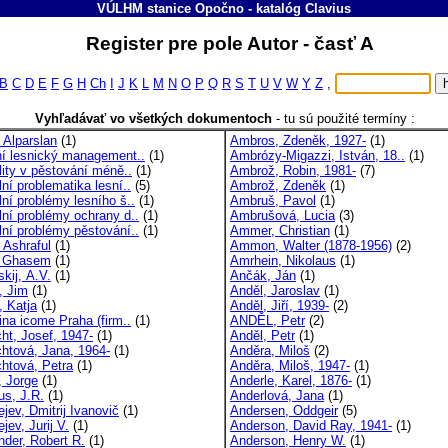
VÚLHM stanice Opočno
-
katalóg
Clavius
Register pre pole Autor - časť A
B
C
D
E
F
G
H
Ch
I
J
K
L
M
N
O
P
Q
R
S
T
U
V
W
Y
Z
,
Vyhľadávať vo všetkých dokumentoch
-
tu sú použité termíny :
 Alparslan
(1)
Ambros, Zdeněk, 1927-
(1)
ní lesnický management..
(1)
Ambrózy-Migazzi, István, 18..
(1)
lity v pěstování méně..
(1)
Ambrož, Robin, 1981-
(7)
ní problematika lesní..
(5)
Ambrož, Zdeněk
(1)
lní problémy lesního š..
(1)
Ambruš, Pavol
(1)
lní problémy ochrany d..
(1)
Ambrušová, Lucia
(3)
lní problémy pěstování..
(1)
Ammer, Christian
(1)
 Ashraful
(1)
Ammon, Walter (1878-1956)
(2)
, Ghasem
(1)
Amrhein, Nikolaus
(1)
kij, A.V.
(1)
Ančák, Ján
(1)
, Jim
(1)
Anděl, Jaroslav
(1)
, Katja
(1)
Anděl, Jiří, 1939-
(2)
ina icome Praha (firm..
(1)
ANDĚL, Petr
(2)
ht, Josef, 1947-
(1)
Anděl, Petr
(1)
chtová, Jana, 1964-
(1)
Anděra, Miloš
(2)
chtová, Petra
(1)
Anděra, Miloš, 1947-
(1)
, Jorge
(1)
Anderle, Karel, 1876-
(1)
us, J.R.
(1)
Anderlová, Jana
(1)
jev, Dmitrij Ivanovič
(1)
Andersen, Oddgeir
(5)
jev, Jurij V.
(1)
Anderson, David Ray, 1941-
(1)
nder, Robert R.
(1)
Anderson, Henry W.
(1)