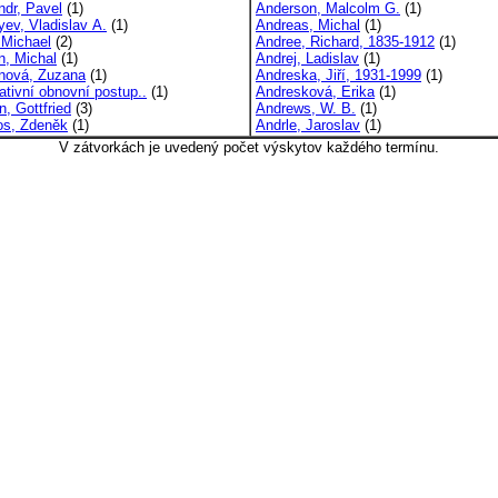
ndr, Pavel
(1)
Anderson, Malcolm G.
(1)
yev, Vladislav A.
(1)
Andreas, Michal
(1)
 Michael
(2)
Andree, Richard, 1835-1912
(1)
n, Michal
(1)
Andrej, Ladislav
(1)
nová, Zuzana
(1)
Andreska, Jiří, 1931-1999
(1)
ativní obnovní postup..
(1)
Andresková, Erika
(1)
, Gottfried
(3)
Andrews, W. B.
(1)
s, Zdeněk
(1)
Andrle, Jaroslav
(1)
V zátvorkách je uvedený počet výskytov každého termínu.