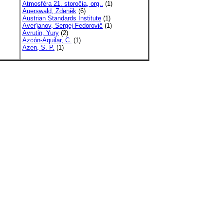
Atmosféra 21. storočia, org..
(1)
Auerswald, Zdeněk
(6)
Austrian Standards Institute
(1)
Aver'janov, Sergej Fedorovič
(1)
Avrutin, Yury
(2)
Azcón-Aquilar, C.
(1)
Azen, S. P.
(1)