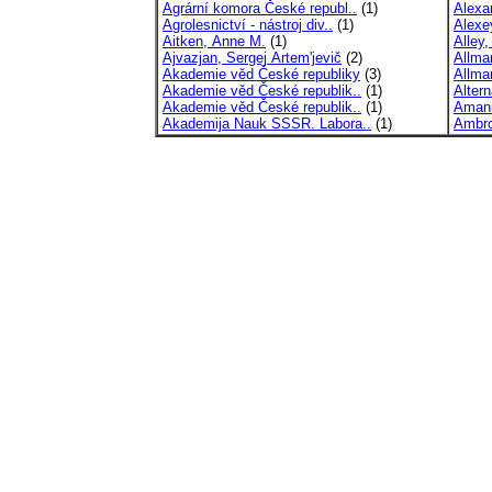
Agrární komora České republ..
(1)
Alexa
Agrolesnictví - nástroj div..
(1)
Alexe
Aitken, Anne M.
(1)
Alley,
Ajvazjan, Sergej Artem'jevič
(2)
Allma
Akademie věd České republiky
(3)
Allma
Akademie věd České republik..
(1)
Altern
Akademie věd České republik..
(1)
Amann
Akademija Nauk SSSR. Labora..
(1)
Ambro