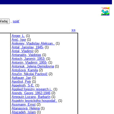
,
späť
>>
Anger, L.
(1)
Anić, Igor
(1)
Anikejev, Vladislav Aleksan..
(1)
Antal, Jaroslav, 1945-
(1)
Antal, Vladimír
(2)
Antanaitis, Vaidotas
(1)
Antoch, Jaromír, 1953-
(1)
Antonín, Vladimír, 1955-
(1)
Antonjuk, Jelena Demidovna
(1)
Antošová, Kamila
(2)
Anučin, Nikolaj Pavlovič
(2)
Apltauer, Jan
(1)
Apoštol, Petr
(1)
Appelroth, S-E.
(1)
Applied forestry research i..
(1)
Arends, Georg, 1862-1946
(2)
Arreguín Lozano, Barbarín
(1)
Aspekty lesnického hospodař..
(1)
Assmann, Ernst
(2)
Atanasová, Helena
(1)
Atazadeh, Islam
(1)