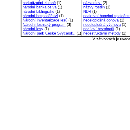
narkotizační zbraně
(1)
názvosloví
(2)
národní banka osiva
(1)
názvy rostlin
(1)
národní bibliografie
(1)
NDR
(1)
národní hospodářství
(1)
neaktivní honební společnst
Národní inventarizace lesů
(1)
neceloplošná obnova
(1)
Národní lesnický program
(3)
neceloplošná výchova
(1)
národní lesy
(1)
necíloví bezobratlí
(1)
Národní park České Švýcarsk..
(1)
nedestruktivní metody
(1)
V zátvorkách je uved