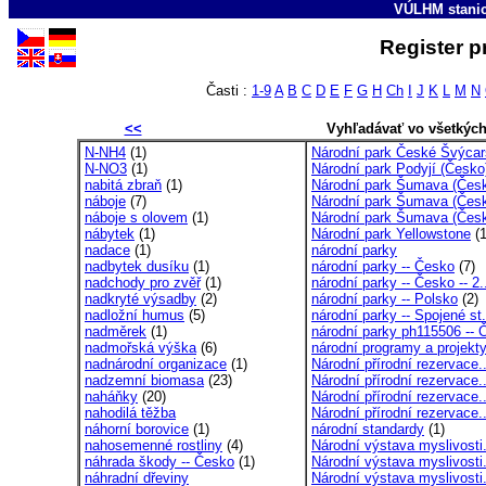
VÚLHM stani
Register p
Časti :
1-9
A
B
C
D
E
F
G
H
Ch
I
J
K
L
M
N
<<
Vyhľadávať vo všetkýc
N-NH4
(1)
Národní park České Švýcar
N-NO3
(1)
Národní park Podyjí (Česko
nabitá zbraň
(1)
Národní park Šumava (Čes
náboje
(7)
Národní park Šumava (Česk
náboje s olovem
(1)
Národní park Šumava (Česk
nábytek
(1)
Národní park Yellowstone
(1
nadace
(1)
národní parky
nadbytek dusíku
(1)
národní parky -- Česko
(7)
nadchody pro zvěř
(1)
národní parky -- Česko -- 2.
nadkryté výsadby
(2)
národní parky -- Polsko
(2)
nadložní humus
(5)
národní parky -- Spojené st.
nadměrek
(1)
národní parky ph115506 -- Č
nadmořská výška
(6)
národní programy a projekty
nadnárodní organizace
(1)
Národní přírodní rezervace.
nadzemní biomasa
(23)
Národní přírodní rezervace.
naháňky
(20)
Národní přírodní rezervace.
nahodilá těžba
Národní přírodní rezervace.
náhorní borovice
(1)
národní standardy
(1)
nahosemenné rostliny
(4)
Národní výstava myslivosti.
náhrada škody -- Česko
(1)
Národní výstava myslivosti.
náhradní dřeviny
Národní výstava myslivosti.