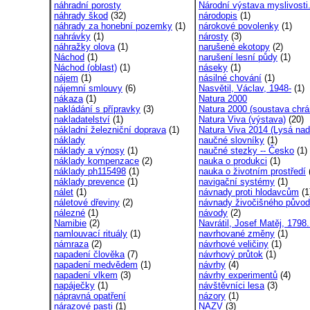
náhradní porosty
Národní výstava myslivosti.
náhrady škod
(32)
národopis
(1)
náhrady za honební pozemky
(1)
nárokové povolenky
(1)
nahrávky
(1)
nárosty
(3)
náhražky olova
(1)
narušené ekotopy
(2)
Náchod
(1)
narušení lesní půdy
(1)
Náchod (oblast)
(1)
náseky
(1)
nájem
(1)
násilné chování
(1)
nájemní smlouvy
(6)
Nasvětil, Václav, 1948-
(1)
nákaza
(1)
Natura 2000
nakládání s přípravky
(3)
Natura 2000 (soustava chrá
nakladatelství
(1)
Natura Viva (výstava)
(20)
nákladní železniční doprava
(1)
Natura Viva 2014 (Lysá nad
náklady
naučné slovníky
(1)
náklady a výnosy
(1)
naučné stezky -- Česko
(1)
náklady kompenzace
(2)
nauka o produkci
(1)
náklady ph115498
(1)
nauka o životním prostředí
náklady prevence
(1)
navigační systémy
(1)
nálet
(1)
návnady proti hlodavcům
(1
náletové dřeviny
(2)
návnady živočišného půvo
nálezné
(1)
návody
(2)
Namibie
(2)
Navrátil, Josef Matěj, 1798.
namlouvací rituály
(1)
navrhované změny
(1)
námraza
(2)
návrhové veličiny
(1)
napadení člověka
(7)
návrhový průtok
(1)
napadení medvědem
(1)
návrhy
(4)
napadení vlkem
(3)
návrhy experimentů
(4)
napáječky
(1)
návštěvníci lesa
(3)
nápravná opatření
názory
(1)
nárazové pasti
(1)
NAZV
(3)