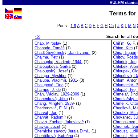
VÚLHM stanic
Terms for 
Parts :
1-9
A
B
C
D
E
F
G
H
Ch
I
J
K
L
M
N
<<
Search for all 
Cháb, Miroslav
(1)
Chil´m, G. F.
(
Chabada, Tomáš
(1)
Ching, Kim
(1
Chadt-Ševětínský, Jan Evang..
(2)
Chira, Eugen
(
Chajma, Petr
(1)
Chitov, Rostis
Chaloupka, Vladimír, 1944-
(1)
Chládek, Jan
Chaloupková, Šárka
(1)
Chlebek, Aloi
Chaloupský, Josef
(1)
Chloupek, Old
Chalupa, Myslibor
(1)
Chlpošová, D
Chalupa, Vladimír, 1931-
(3)
Chlum, Antoní
Chalupová, Tina
(1)
Chlumecký, P
Champs, J. de
(1)
Chlupáč, Ivo,
Chán, Václav, 1929-2009
(1)
Chmelař, Jind
Chanenková, Jitka
(1)
Chmelařský in
Chang, Mingteh, 1939-
(1)
Chmelík, Otto
Charitonovič, F. N.
(1)
Chodilová, Ma
Charvát, Jan
(1)
Choutka, Mila
Charvát, Radomír
(6)
Chovanec, Júl
Chavin, Zacharij Jakovlevič
(1)
Chrennikova, 
Chavko, Jozef
(1)
Chromek, Iva
Chemicke závody Juraja Dimi..
(1)
Chroust, Ludě
Cheníčková, Kateřina
(4)
Chroust, Milo