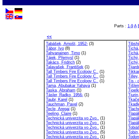
Parts :
1-9
A
<<
Tabášek, Arnošt, 1952-
(3)
Tibshi
Tábor, Ivo
(8)
Tichá
Tahvanainen, Timo
(1)
Tichá
Tájek, Přemysl
(1)
Tichý,
Takács, Fridrich
(2)
Tichý
Talavašek, František
(1)
Tijard
Tall Timbers Fire Ecology C..
(1)
Tikka
Tall Timbers Fire Ecology C..
(1)
Tilley
Tall Timbers Fire Ecology C..
(1)
Tis - 
Tama, Abubakar Yahaya
(1)
Tišle
Taska, Abraham
(1)
Tjoel
Tásler, Radko, 1956-
(1)
Tjurin
Taubr, Karel
(1)
Tkače
Tauchman, Pavel
(2)
Tkadl
Tecle, Aregai
(1)
Tlach
Teeling, Claire
(1)
Tlapá
Technická univerzita vo Zvo..
(1)
Tlapá
Technická univerzita vo Zvo..
(1)
Tlapá
Technická univerzita vo Zvo..
(1)
Tobiáš
Technická univerzita vo Zvo..
(5)
Tobin,
Technická univerzita vo Zvo..
(1)
Todor