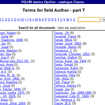
VÚLHM stanice Opočno
-
catalogue
Clavius
Terms for field Author - part T
B
C
D
E
F
G
H
Ch
I
J
K
L
M
N
O
P
Q
R
S
T
U
V
W
Y
Z
,
Search for all documents
-
here are used terms :
rani, Robert
(1)
Tomec, Jiří
(5)
, Soňa
(4)
Tomeček, Pavel
(3)
, Vladimíra, 1948-
(1)
Tomek, Miloš
(1)
 Jar.
(1)
Tomeš, Josef, 1954-
(4)
, Josef
(1)
Tomešek, Martin
(2)
ovic, Martina
(1)
Tomešová, J.
(1)
nen, Ilpo
(1)
Tomiczek, Christian, 1952-
(1)
, Joel P.
(1)
Tomíček, Oldřich
(1)
dřevina roku 2012 (20..
(1)
Tomsa, Karel, nar. 1904
(1)
rová, Anna
(1)
Tonka, Tomáš
(1)
ker, Mark G.
(1)
Tonnessen, Kathy
(1)
, A.V.
(1)
Tošková, Kamila
(1)
nko, M. Je.
(1)
Tošovská, Věra
(1)
ec, Emil, 1956-
(1)
Tóth, Attila
(1)
ová, Kateřina
(1)
Tóth, Pavel
(1)
k, Josef
(2)
Tóthová, Slávka
(1)
k, Václav, 1939-
(7)
Toupal, Jan
(1)
ková, Lenka, 1975-
(2)
Toužimský, Jan, 1898-1980
(1)
, Jiří, 1926-
(1)
Townsend, Colin R., 1949-
(3)
 Brian
(1)
Toy, Terrence J.
(1)
ovová, Jiřina, 1954-
(2)
Tracey, M.V.
(3)