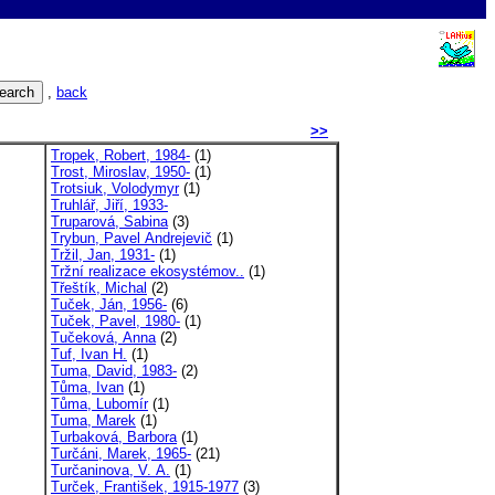
,
back
>>
Tropek, Robert, 1984-
(1)
Trost, Miroslav, 1950-
(1)
Trotsiuk, Volodymyr
(1)
Truhlář, Jiří, 1933-
Truparová, Sabina
(3)
Trybun, Pavel Andrejevič
(1)
Tržil, Jan, 1931-
(1)
Tržní realizace ekosystémov..
(1)
Třeštík, Michal
(2)
Tuček, Ján, 1956-
(6)
Tuček, Pavel, 1980-
(1)
Tučeková, Anna
(2)
Tuf, Ivan H.
(1)
Tuma, David, 1983-
(2)
Tůma, Ivan
(1)
Tůma, Lubomír
(1)
Tuma, Marek
(1)
Turbaková, Barbora
(1)
Turčáni, Marek, 1965-
(21)
Turčaninova, V. A.
(1)
Turček, František, 1915-1977
(3)