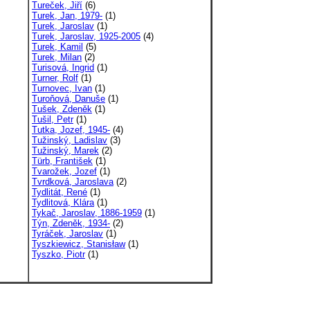
Tureček, Jiří
(6)
Turek, Jan, 1979-
(1)
Turek, Jaroslav
(1)
Turek, Jaroslav, 1925-2005
(4)
Turek, Kamil
(5)
Turek, Milan
(2)
Turisová, Ingrid
(1)
Turner, Rolf
(1)
Turnovec, Ivan
(1)
Turoňová, Danuše
(1)
Tušek, Zdeněk
(1)
Tušil, Petr
(1)
Tutka, Jozef, 1945-
(4)
Tužinský, Ladislav
(3)
Tužinský, Marek
(2)
Türb, František
(1)
Tvarožek, Jozef
(1)
Tvrdková, Jaroslava
(2)
Tydlitát, René
(1)
Tydlitová, Klára
(1)
Tykač, Jaroslav, 1886-1959
(1)
Týn, Zdeněk, 1934-
(2)
Tyráček, Jaroslav
(1)
Tyszkiewicz, Stanisław
(1)
Tyszko, Piotr
(1)