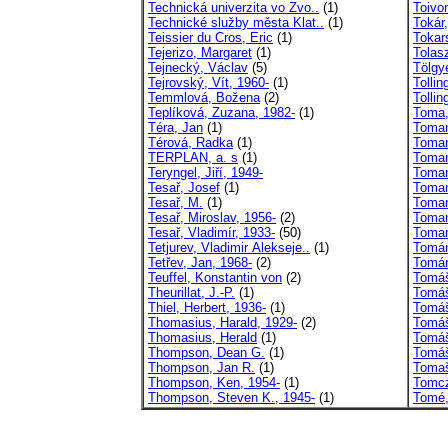
Technická univerzita vo Zvo..
(1)
Toivo
Technické služby města Klat..
(1)
Tokár
Teissier du Cros, Eric
(1)
Tokar
Tejerizo, Margaret
(1)
Tolas
Tejnecký, Václav
(5)
Tölgy
Tejrovský, Vít, 1960-
(1)
Tollin
Temmlová, Božena
(2)
Tollin
Teplíková, Zuzana, 1982-
(1)
Toma,
Téra, Jan
(1)
Toman
Térová, Radka
(1)
Toman
TERPLAN, a. s
(1)
Toman
Teryngel, Jiří, 1949-
Toman
Tesař, Josef
(1)
Toman
Tesař, M.
(1)
Toman
Tesař, Miroslav, 1956-
(2)
Toman
Tesař, Vladimír, 1933-
(50)
Toman
Tetjurev, Vladimir Alekseje..
(1)
Tomán
Tetřev, Jan, 1968-
(2)
Tomán
Teuffel, Konstantin von
(2)
Tomáš
Theurillat, J.-P.
(1)
Tomáš
Thiel, Herbert, 1936-
(1)
Tomáš
Thomasius, Harald, 1929-
(2)
Tomáš
Thomasius, Herald
(1)
Tomáš
Thompson, Dean G.
(1)
Tomáš
Thompson, Jan R.
(1)
Tomašt
Thompson, Ken, 1954-
(1)
Tomcz
Thompson, Steven K., 1945-
(1)
Tomé,