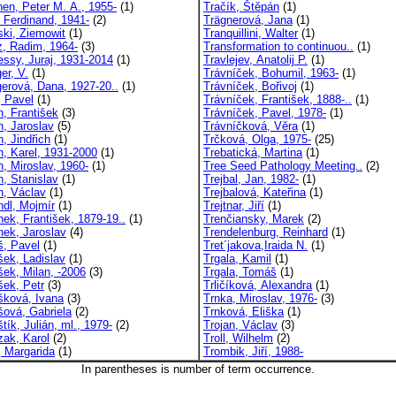
nen, Peter M. A., 1955-
(1)
Tračík, Štěpán
(1)
, Ferdinand, 1941-
(2)
Trägnerová, Jana
(1)
ski, Ziemowit
(1)
Tranquillini, Walter
(1)
z, Radim, 1964-
(3)
Transformation to continuou..
(1)
essy, Juraj, 1931-2014
(1)
Travlejev, Anatolij P.
(1)
ger, V.
(1)
Trávníček, Bohumil, 1963-
(1)
gerová, Dana, 1927-20..
(1)
Trávníček, Bořivoj
(1)
 Pavel
(1)
Trávníček, František, 1888-..
(1)
, František
(3)
Trávníček, Pavel, 1978-
(1)
, Jaroslav
(5)
Trávníčková, Věra
(1)
, Jindřich
(1)
Trčková, Olga, 1975-
(25)
, Karel, 1931-2000
(1)
Trebatická, Martina
(1)
, Miroslav, 1960-
(1)
Tree Seed Pathology Meeting..
(2)
, Stanislav
(1)
Trejbal, Jan, 1982-
(1)
, Václav
(1)
Trejbalová, Kateřina
(1)
dl, Mojmír
(1)
Trejtnar, Jiří
(1)
ek, František, 1879-19..
(1)
Trenčiansky, Marek
(2)
ek, Jaroslav
(4)
Trendelenburg, Reinhard
(1)
, Pavel
(1)
Tret´jakova,Iraida N.
(1)
ek, Ladislav
(1)
Trgala, Kamil
(1)
ek, Milan, -2006
(3)
Trgala, Tomáš
(1)
ek, Petr
(3)
Trličíková, Alexandra
(1)
ková, Ivana
(3)
Trnka, Miroslav, 1976-
(3)
ová, Gabriela
(2)
Trnková, Eliška
(1)
ík, Julián, ml., 1979-
(2)
Trojan, Václav
(3)
ak, Karol
(2)
Troll, Wilhelm
(2)
 Margarida
(1)
Trombik, Jiří, 1988-
In parentheses is number of term occurrence.