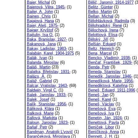
Baier, Michal
(2)
Bělič, Jaromír, 1914-1977
(3
Baierová, Věra, 1945-
(1)
Belitz, Günter
(1)
Bailer, A. John
(1)
Belko, Martin
(2)
Baines, Chris
(1)
Bellan, Michal
(2)
Bajajová, Hana
(2)
Bělohlávková, Radmila
(3)
Bajer, Aleš, 1975-
(2)
Bělohradský, René
(1)
Bajger, Kryštof
(2)
Bělochová, Irena
(7)
Bajtulin, Isa O.
(1)
Belottiová, Elisa
(1)
Baka, Branislav, 1927-
(1)
Bělský, Jiří
(1)
Bakanová, Jana
(1)
Belšán, Eduard
(1)
Bakay, Ladislav, 1983-
(1)
Beltz, Heinrich
(2)
Balabán, Karel, 1904-1975
(5)
Bena, Marcel
(2)
Balák, Ivan
(1)
Bencko, Vladimír, 1938-
(1)
Balanda, Miroslav
(6)
Benčať, František, 1929-
(5
Baláš, Martin
(23)
Benda, Petr
(3)
Balatka, Břetislav, 1931-
(3)
Beneda, Stanislav
(1)
Balázs, Á.
(1)
Benedík, Jaroslav, 1946-
(1
Baláž, Gabriel
(2)
Benedíková, Marie, 1956-
Balcar, Vratislav, 1943-
(69)
Benediktová, Kateřina
(1)
Baldwin, Virgil C.
(1)
Beneš, Eduard, 1911-1996
(
Balek, Jaroslav, 1933-
(1)
Beneš, Jan
(2)
Balek, Josef
(1)
Beneš, Karel
(1)
Balík, Stanislav, 1956-
(1)
Beneš, Václav
(1)
Báliková, Klára
(1)
Benešová, Eva
(1)
Balková, Marie
(2)
Benešová, Iva
(1)
Ballová, Markéta
(1)
Benetin, Ján, 1924-
(1)
Baloun, Jaroslav, 1923-
(1)
Benettová, Pavla
(2)
Baňař, Petr
(2)
Beníček, Libor
(1)
Bandman, Anatolij L'vovič
(1)
Beníčková, Anna
(1)
Barančeková, Miroslava
(7)
Bennett, J. H.
(1)