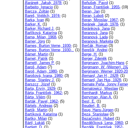
Baránek, Jakub, 1978-
(1)
Beňušek, Pavol
(1)
Barbeito, Ignacio
(1)
Beran, František, 1955-
(19)
Barcza, Zoltán
(1)
Beran, Jan
(1)
Bareš, Vojtěch, 1974-
(1)
Beran, Luboš
(2)
Barka, Ivan
(6)
Beran, Miroslav, 1967-
(2)
Barker, K.
(1)
Beránek, Jakub, 1978-
(1)
Barker, Richard J.
(1)
Beránková, Jana
(1)
Barlíková, Katarína
(1)
Beranová, Jana
(1)
Barna, Milan, 1968-
(2)
Beranová, Lada
(1)
Barner, Jörg
(1)
Beranová, Markéta
(2)
Barnes, Burton Verne, 1930-
(1)
Berčák, Roman
(3)
Barnes, Burton Verne, 1930-..
(1)
Berešík, Andrej
(1)
Bárnet, Martin
(1)
Berge, H.
(1)
Barnet, Patrik
(1)
Berger, Zdeněk
(1)
Barnett, James P.
(1)
Bergmann, Joachim-Hans
(
Baroš, Adam
(7)
Bergmann, W. (Werner), 192
Baroš, Adam, 1980-
(2)
Bergmann, Werner, 1920-20
Barošová, Ivana, 1980-
(3)
Bernard, Jan H., 1928-
(1)
Barras, Stanley J.
(1)
Bernard, Jan Hus, 1928-
(1)
Barszcz, Józef
(1)
Bernate Peña, Jonny Ferne
Barta, Ervín, 1929-
(1)
Bernatowicz, Wieslaw
(1)
Bárta, František, 1962-
(2)
Bernhardt, Markus
(1)
Bárta, Vilém
(1)
Berryman, Alan A.
(1)
Barták, Pavel, 1962-
(5)
Best, E.
(1)
Bärtels, Andreas
(2)
Beudert, B.
(1)
Bartík, Martin
(1)
Beug, Hans-Jürgen
(1)
Bartíková, Katarína
(1)
Bęza, Stanisław
(2)
Bartko, Milan
(1)
Bezačinský, Hubert
(1)
Bártl, Lukáš
(1)
Bezděčková, Lena, 1960-
(2
Bartlett, D.
(1)
Bezděk, František, 1952-