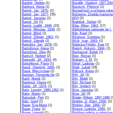
Bartlett, Debbie
(1)
Bezděk, Vladimír, 1927-200
Bártlová, Alena
(1)
Bezecný, Přemysl
(1)
Bartoš, Jan, 1975-
(2)
Bezpečnost a ochrana zdrav
Bartoš, Jan, 1977-
(35)
Bežajeva, Zinaida Ivanovna
Bartoš, Jaroslav
(1)
BFH
(2)
Bartoš, Jiří
(1)
Białobok, Stefan
(2)
Bartoš, Luděk, 1948-
(23)
Bíba, Milan, 1963-
(17)
Bartoš, Miloslav, 1939-
(1)
Bibliothèque nationale de l..
Bartoš, Miloš
(1)
Bibr, Karel
(1)
Bartoš, Štěpán, 1963-
(1)
Bičárová, Svetlana
(1)
Bartoš, Zdeněk
(1)
Bičík, Ivan, 1943-
(1)
Bartoška, Jan, 1979-
(2)
Bielecka-Fördös, Ewa
(1)
Bartošková, Alena
(1)
Bielich, Antonín, 1944-
(1)
Bartošová, Jitka
(6)
Bierhanzel, Bořek
(1)
Bartsch, Norbert
(2)
Bies, Roman
(1)
Bartuněk, Jiří, 1933-
(4)
Bigham, J. M.
(1)
Bartuňková, Pavla
(1)
Bihari, Ladislav
(1)
Baruš, Vlastimil, 1935-
(1)
Bílek, Lukáš
(19)
Basaj, Mieczyslaw
(1)
Bílková, Aneta
(1)
Bastiani, Fernanda De
(2)
Bílý, Jiří
(1)
Bastl, Marek
(1)
Bílý, Matěj
(1)
Bastlová, Vlasta
(1)
Bílý, Richard
(1)
Bašta, Jiří, 1974-
(1)
Bílý, Vojtěch
(1)
Baťa, Leontin, 1885-1952
(1)
Bína, Jaroslav
(1)
Bátor, Martin
(1)
Bína, Jiří
(3)
Batoušek, Petr
(1)
Binder, Róbert, 1897-1980
(
Bätz, Gerd
(1)
Binkley, D. (Dan), 1956-
(2)
Bauer, Eva-Maria
(1)
Binkley, Dan, 1956-
(2)
Bauer, Franz
(1)
Bínová, Ludmila, 1955-
(1)
Bauer, Leopold
(1)
Bioklima města a volné kraj