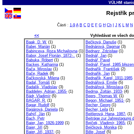
VÚLHM stani
Rejstřík p
Části :
1-9
A
B
C
D
E
F
G
H
Ch
I
J
K
L
M
N
<<
Vyhledávat ve všech d
Baak, D. W.
(1)
Bečková, Danuše
(1)
Babej, Marián
(1)
Bednárová, Dagmar
(3)
Babinceva, Roza Michajlovna
(1)
Bednarz, Zdzisław
(1)
Babor, Josef Florián, 1872-..
(1)
Bednář, Jan
(1)
Babuka, Róbert
(1)
Bednář, Pavel
Backes, Katharina
(1)
Bednář, Pavel, 1985 březen
Bača, Miroslav
(1)
Bednařík, František
(2)
Bače, Radek
(8)
Bednařík, Jan
(1)
Bačkovská, Milena
(1)
Bednařík, Karel, 1911-1985
Badal, Tomáš
(1)
Bednářová, Emilie
(5)
Badalík, Vladislav
(3)
Bednářová, Miroslava
(1)
Baddeley, Adrian, 1955-
(1)
Bedrna, Zoltán, 1933-
(4)
Bádr, Vladimír
(5)
Beers, Thomas W.
(1)
BAGAR, R.
(1)
Begon, Michael, 1951-
(2)
Bagar, Rudolf
(1)
Becher, Georg
(1)
Bagárová, Daniela
(1)
Becher, Leila
(1)
Bahýľ, Ján
(1)
Beitlerová, Hana, 1987-
(1)
Bach, Petr
Beiträge zur Jahrestagung d
Baier, Jan, 1926-1999
(1)
Bejček, Vladimír, 1965-
(1)
Baier, Jiří
(2)
Bejčková, Monika
(1)
Baier, Jiří, 1937-
(1)
Běle, Josef
(5)