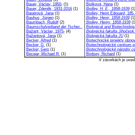
Bauer, Václav, 1950-
(1)
Biolková, Hana
(1)
Bauer, Zdeněk, 1931-2016
(1)
Biolley, H. E., 1858-1939
(1
Bauerová, Jana
(1)
Biolley, Henri Edouard, 185.
Bauhus, Jürgen
(1)
Biolley, Henri, 1858-1939
(1
Baumbach, Rudolf
(2)
Biolley, Henry, 1858-1939
(1
Baumschulverband der Tschec..
Biological and Biotechnolog.
Bažant, Václav, 1975-
(4)
Biologická fakulta Jihočesk.
Bažantová, Jana
(1)
Biologická fakulta JU
(1)
Becker, Alfred
(1)
Biotechnické projekty obnov
Becker, G.
(1)
Biotechnologické centrum pr
Becker, Gero
(1)
Biotechnologické národní ce
Becwar, Michael R.
(1)
Birdsey, Richard
(1)
V závorkách je uved