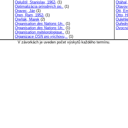
Opluštil, Stanislav, 1962-
(1)
Otáhal,
Optimalizácia prírodných po..
(1)
Otavová
Oravec, Ján
(1)
Ott, Er
Oren, Ram, 1952-
(1)
Otto, 
Oreňák, Marek
(2)
Oulehle
Organisation des Nations Un..
(1)
Ouředn
Organisation des Nations Un..
(1)
Ovocná
Organisation météorologique..
(1)
Organizace OSN pro výchovu,..
(1)
V závorkách je uveden počet výskytů každého termínu.