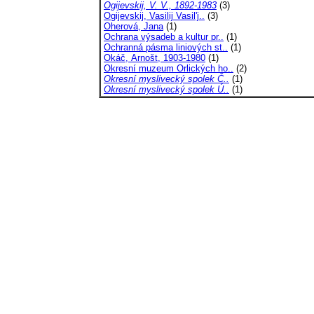
Ogijevskij, V. V., 1892-1983
(3)
Ogijevskij, Vasilij Vasil'j..
(3)
Oherová, Jana
(1)
Ochrana výsadeb a kultur pr..
(1)
Ochranná pásma liniových st..
(1)
Okáč, Arnošt, 1903-1980
(1)
Okresní muzeum Orlických ho..
(2)
Okresní myslivecký spolek Č..
(1)
Okresní myslivecký spolek Ú..
(1)