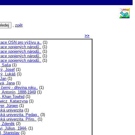
,
zpět
>>
zace OSN pro výživu a..
(1)
zace spojených národů..
(1)
zace spojených národů..
(1)
zace spojených národů..
(1)
zace spojených národů..
(1)
, Saša
(1)
ý, Josef
(1)
ký, Lukáš
(1)
 Jan
(1)
vá, Jana
(1)
černý - dřevina roku..
(1)
, Antonín, 1888-1949
(1)
 Khan Towhid
(1)
wicz, Katarzyna
(1)
er, Jürgen
(1)
ká univerzita
(1)
ká univerzita. Pedag..
(3)
ká univerzita. Příro..
(1)
, Zdeněk
(2)
i, Július, 1944-
(1)
, Stanislav
(1)