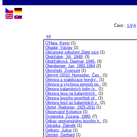
Části :
1-9
A
<<
O'Hara, Kevin
(1)
Obadal, Václav
(1)
Občanské sdružení Zlaté ruce
(1)
Obdržálek, Jiří, 1949-
(3)
Obdržálková, Dagmar, 1945-
(3)
Obenberger, Jan, 1892-1964
(2)
Obmiński, Zygmunt
(1)
Obmýtí (2010: Humpolec, Čes..
(1)
Obnova a stabilizace horský..
(1)
Obnova a výchova porostů po..
(2)
Obnova kalamitních holin (s..
(1)
Obnova lesa na kalamitních..
(1)
Obnova lesního prostředí př..
(1)
Obnova lesů po kalamitách v..
(2)
Obrtel, Radoslav, 1925-2011
(1)
Observatoř Košetice
(1)
Oceánská, Zuzana, 1980-
(7)
Odkaz opočenského lesního h..
(1)
Odvárka, Zdeněk
(1)
Oelkers, Julius
(1)
Oesten, Gerhard
(1)