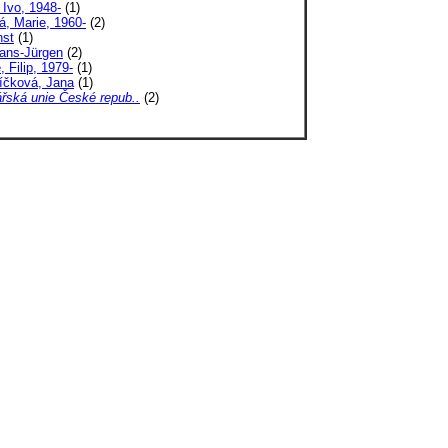
 Ivo, 1948-
(1)
, Marie, 1960-
(2)
nst
(1)
Hans-Jürgen
(2)
, Filip, 1979-
(1)
íčková, Jana
(1)
řská unie České repub..
(2)