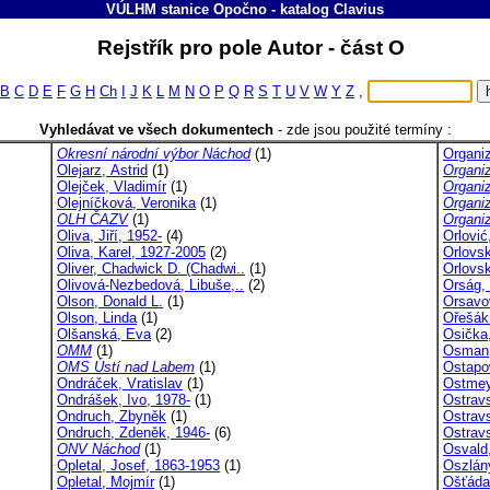
VÚLHM stanice Opočno
-
katalog
Clavius
Rejstřík pro pole Autor - část O
B
C
D
E
F
G
H
Ch
I
J
K
L
M
N
O
P
Q
R
S
T
U
V
W
Y
Z
,
Vyhledávat ve všech dokumentech
-
zde jsou použité termíny :
Okresní národní výbor Náchod
(1)
Organi
Olejarz, Astrid
(1)
Organi
Olejček, Vladimír
(1)
Organi
Olejníčková, Veronika
(1)
Organi
OLH ČAZV
(1)
Organi
Oliva, Jiří, 1952-
(4)
Orlović
Oliva, Karel, 1927-2005
(2)
Orlovsk
Oliver, Chadwick D. (Chadwi..
(1)
Orlovs
Olivová-Nezbedová, Libuše,..
(2)
Orság,
Olson, Donald L.
(1)
Orsavo
Olson, Linda
(1)
Ořešák 
Olšanská, Eva
(2)
Osička
OMM
(1)
Osman,
OMS Ústí nad Labem
(1)
Ostapo
Ondráček, Vratislav
(1)
Ostmey
Ondrášek, Ivo, 1978-
(1)
Ostravs
Ondruch, Zbyněk
(1)
Ostravs
Ondruch, Zdeněk, 1946-
(6)
Ostravs
ONV Náchod
(1)
Osvald
Opletal, Josef, 1863-1953
(1)
Oszlány
Opletal, Mojmír
(1)
Ošťádal