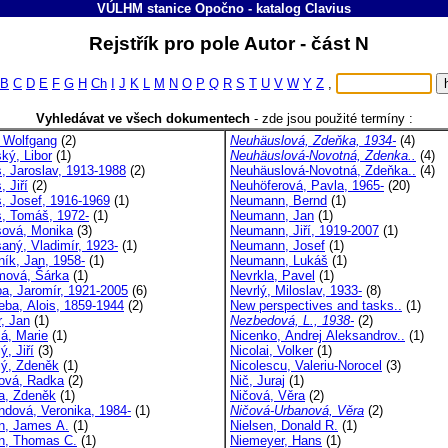
VÚLHM stanice Opočno
-
katalog
Clavius
Rejstřík pro pole Autor - část N
B
C
D
E
F
G
H
Ch
I
J
K
L
M
N
O
P
Q
R
S
T
U
V
W
Y
Z
,
Vyhledávat ve všech dokumentech
-
zde jsou použité termíny :
 Wolfgang
(2)
Neuhäuslová, Zdeňka, 1934-
(4)
ký, Libor
(1)
Neuhäuslová-Novotná, Zdenka..
(4)
, Jaroslav, 1913-1988
(2)
Neuhäuslová-Novotná, Zdeňka..
(4)
 Jiří
(2)
Neuhöferová, Pavla, 1965-
(20)
, Josef, 1916-1969
(1)
Neumann, Bernd
(1)
, Tomáš, 1972-
(1)
Neumann, Jan
(1)
ová, Monika
(3)
Neumann, Jiří, 1919-2007
(1)
aný, Vladimír, 1923-
(1)
Neumann, Josef
(1)
ník, Jan, 1958-
(1)
Neumann, Lukáš
(1)
ová, Šárka
(1)
Nevrkla, Pavel
(1)
a, Jaromír, 1921-2005
(6)
Nevrlý, Miloslav, 1933-
(8)
eba, Alois, 1859-1944
(2)
New perspectives and tasks..
(1)
r, Jan
(1)
Nezbedová, L., 1938-
(2)
lá, Marie
(1)
Nicenko, Andrej Aleksandrov..
(1)
ý, Jiří
(3)
Nicolai, Volker
(1)
lý, Zdeněk
(1)
Nicolescu, Valeriu-Norocel
(3)
ová, Radka
(2)
Nič, Juraj
(1)
a, Zdeněk
(1)
Ničová, Věra
(2)
ndová, Veronika, 1984-
(1)
Ničová-Urbanová, Věra
(2)
n, James A.
(1)
Nielsen, Donald R.
(1)
n, Thomas C.
(1)
Niemeyer, Hans
(1)