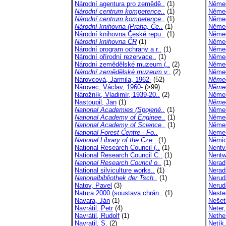
Národní agentura pro zemědě..
(1)
Něme
Národní centrum kompetence..
(1)
Němec
Národní centrum kompetence..
(1)
Němec
Národní knihovna (Praha, Če..
(1)
Němec
Národní knihovna České repu..
(1)
Němec
Národní knihovna ČR
(1)
Němec
Národní program ochrany a r..
(1)
Němec
Národní přírodní rezervace..
(1)
Němec
Národní zemědělské muzeum (..
(2)
Němec
Národní zemědělské muzeum v..
(2)
Němec
Nárovcová, Jarmila, 1962-
(52)
Němec
Nárovec, Václav, 1960-
(>99)
Němec
Nárožník, Vladimír, 1939-20..
(2)
Němec
Nastoupil, Jan
(1)
Německ
National Academies (Spojené..
(1)
Němeč
National Academy of Enginee..
(1)
Němeč
National Academy of Science..
(1)
Němeč
National Forest Centre - Fo..
Nemeš
National Library of the Cze..
(1)
Němic
National Research Council (..
(1)
Nentv
National Research Council C..
(1)
Nentw
National Research Council o..
(1)
Nerad
National silviculture works..
(1)
Neradi
Nationalbibliothek der Tsch..
(1)
Neruda
Natov, Pavel
(3)
Nerud
Natura 2000 (soustava chrán..
(1)
Neste
Navara, Ján
(1)
Nešetř
Navrátil, Petr
(4)
Neter
Navrátil, Rudolf
(1)
Nether
Navratil, S.
(2)
Netík,