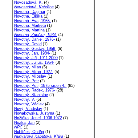
Novosadová, K.
(4)
Novosadová, Kateřina
(4)
Novotná, Dagmar
(1)
Novotná, Eliška
(1)
Novotná, Eva, 1965-
(1)
Novotná, Markéta
(1)
Novotná, Martina
(1)
Novotná, Zdeňka, 1934-
(4)
Novotný, Daniel, 1976-
(1)
Novotný, David
(1)
Novotný, Gustav, 1959-
(6)
Novotný, Jan, 1984-
(1)
Novotný, Jiří, 1911-2000
(1)
Novotný, Július, 1954-
(3)
Novotný, Milan
(5)
Novotný, Milan, 1927-
(5)
Novotný, Miloslav
(1)
Novotný, Petr
(2)
Novotný, Petr, 1975 srpen 4..
(93)
Novotný, Radek, 1976-
(28)
Novotný, Stanislav
(2)
Novotný, V.
(6)
Novotný, Václav
(4)
Nový, Vladislav
(1)
Nowakowska, Justyna
(1)
Nožička, Josef, 1906-1972
(7)
Nôžka, Ján
(2)
NRC
(1)
Nuhlíček, Ondřej
(1)
Nunvářová Kabátová, Klára
(1)