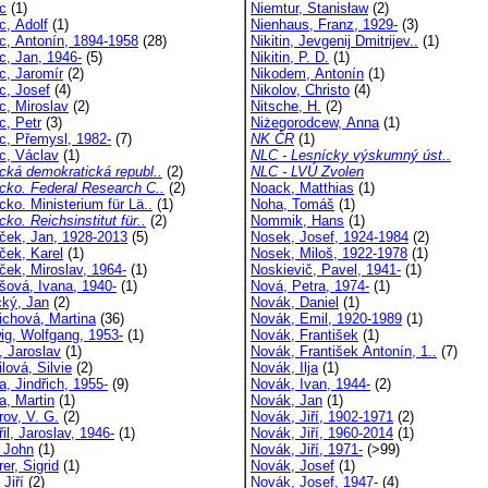
c
(1)
Niemtur, Stanisław
(2)
, Adolf
(1)
Nienhaus, Franz, 1929-
(3)
, Antonín, 1894-1958
(28)
Nikitin, Jevgenij Dmitrijev..
(1)
, Jan, 1946-
(5)
Nikitin, P. D.
(1)
, Jaromír
(2)
Nikodem, Antonín
(1)
, Josef
(4)
Nikolov, Christo
(4)
, Miroslav
(2)
Nitsche, H.
(2)
, Petr
(3)
Niżegorodcew, Anna
(1)
, Přemysl, 1982-
(7)
NK ČR
(1)
, Václav
(1)
NLC - Lesnícky výskumný úst..
ká demokratická republ..
(2)
NLC - LVÚ Zvolen
ko. Federal Research C..
(2)
Noack, Matthias
(1)
ko. Ministerium für Lä..
(1)
Noha, Tomáš
(1)
o. Reichsinstitut für..
(2)
Nommik, Hans
(1)
ek, Jan, 1928-2013
(5)
Nosek, Josef, 1924-1984
(2)
ek, Karel
(1)
Nosek, Miloš, 1922-1978
(1)
ek, Miroslav, 1964-
(1)
Noskievič, Pavel, 1941-
(1)
ová, Ivana, 1940-
(1)
Nová, Petra, 1974-
(1)
ký, Jan
(2)
Novák, Daniel
(1)
ichová, Martina
(36)
Novák, Emil, 1920-1989
(1)
ig, Wolfgang, 1953-
(1)
Novák, František
(1)
, Jaroslav
(1)
Novák, František Antonín, 1..
(7)
lová, Silvie
(2)
Novák, Ilja
(1)
, Jindřich, 1955-
(9)
Novák, Ivan, 1944-
(2)
a, Martin
(1)
Novák, Jan
(1)
rov, V. G.
(2)
Novák, Jiří, 1902-1971
(2)
il, Jaroslav, 1946-
(1)
Novák, Jiří, 1960-2014
(1)
, John
(1)
Novák, Jiří, 1971-
(>99)
er, Sigrid
(1)
Novák, Josef
(1)
 Jiří
(2)
Novák, Josef, 1947-
(4)