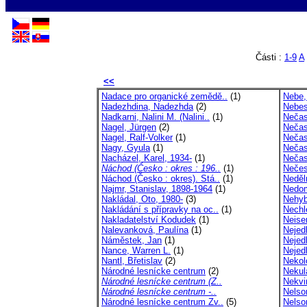
Části :
1-9
A
<<
Nadace pro organické zemědě..
(1)
Nebe,
Nadezhdina, Nadezhda
(2)
Nebes
Nadkarni, Nalini M. (Nalini..
(1)
Nečas
Nagel, Jürgen
(2)
Nečas,
Nagel, Ralf-Volker
(1)
Nečas
Nagy, Gyula
(1)
Nečas
Nacházel, Karel, 1934-
(1)
Nečas
Náchod (Česko : okres : 196..
(1)
Nečes
Náchod (Česko : okres). Stá..
(1)
Neděl
Najmr, Stanislav, 1898-1964
(1)
Nedom
Nakládal, Oto, 1980-
(3)
Nehyb
Nakládání s přípravky na oc..
(1)
Nechl
Nakladatelství Kodudek
(1)
Neise
Nalevanková, Paulína
(1)
Nejed
Náměstek, Jan
(1)
Nejedl
Nance, Warren L.
(1)
Nejed
Nantl, Břetislav
(2)
Nekol
Národné lesnícke centrum
(2)
Nekul
Národné lesnícke centrum (Z..
Nekvi
Národné lesnícke centrum -..
Nelso
Národné lesnícke centrum Zv..
(5)
Nelso