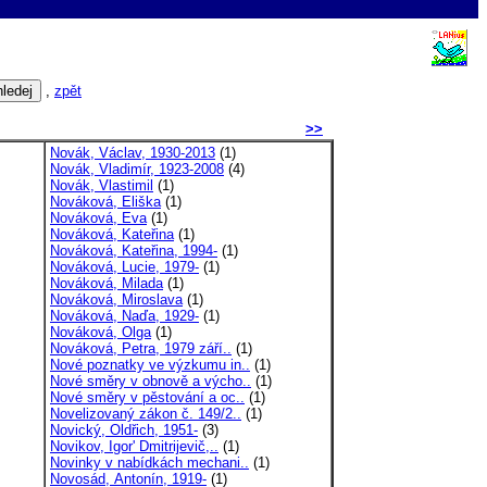
,
zpět
>>
Novák, Václav, 1930-2013
(1)
Novák, Vladimír, 1923-2008
(4)
Novák, Vlastimil
(1)
Nováková, Eliška
(1)
Nováková, Eva
(1)
Nováková, Kateřina
(1)
Nováková, Kateřina, 1994-
(1)
Nováková, Lucie, 1979-
(1)
Nováková, Milada
(1)
Nováková, Miroslava
(1)
Nováková, Naďa, 1929-
(1)
Nováková, Olga
(1)
Nováková, Petra, 1979 září..
(1)
Nové poznatky ve výzkumu in..
(1)
Nové směry v obnově a výcho..
(1)
Nové směry v pěstování a oc..
(1)
Novelizovaný zákon č. 149/2..
(1)
Novický, Oldřich, 1951-
(3)
Novikov, Igor' Dmitrijevič,..
(1)
Novinky v nabídkách mechani..
(1)
Novosád, Antonín, 1919-
(1)