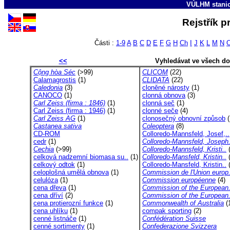
VÚLHM stani
Rejstřík 
Části :
1-9
A
B
C
D
E
F
G
H
Ch
I
J
K
L
M
N
<<
Vyhledávat ve všech d
Cộng hòa Séc
(>99)
CLICOM
(22)
Calamagrostis
(1)
CLIDATA
(22)
Caledonia
(3)
cloněné nárosty
(1)
CANOCO
(1)
clonná obnova
(3)
Carl Zeiss (firma : 1846)
(1)
clonná seč
(1)
Carl Zeiss (firma : 1946)
(1)
clonné seče
(4)
Carl Zeiss AG
(1)
clonosečný obnovní způsob
(
Castanea sativa
Coleoptera
(8)
CD-ROM
Colloredo-Mannsfeld, Josef,..
cedr
(1)
Colloredo-Mannsfeld, Joseph.
Cechia
(>99)
Colloredo-Mannsfeld, Kristi..
(
celková nadzemní biomasa su..
(1)
Colloredo-Mansfeld, Kristin..
(
celkový odtok
(1)
Colloredo-Mansfeld, Kristin..
(
celoplošná umělá obnova
(1)
Commission de l'Union europ.
celulóza
(1)
Commission européenne
(4)
cena dřeva
(1)
Commission of the European.
cena dříví
(2)
Commission of the European.
cena protierozní funkce
(1)
Commonwealth of Australia
(
cena uhlíku
(1)
compak sporting
(2)
cenné listnáče
(1)
Confédération Suisse
cenné sortimenty
(1)
Confederazione Svizzera