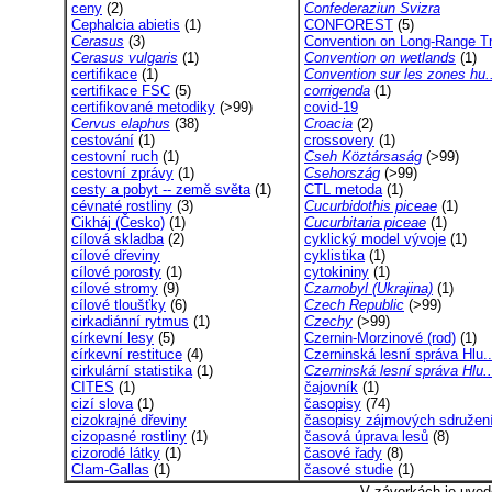
ceny
(2)
Confederaziun Svizra
Cephalcia abietis
(1)
CONFOREST
(5)
Cerasus
(3)
Convention on Long-Range Tr
Cerasus vulgaris
(1)
Convention on wetlands
(1)
certifikace
(1)
Convention sur les zones hu.
certifikace FSC
(5)
corrigenda
(1)
certifikované metodiky
(>99)
covid-19
Cervus elaphus
(38)
Croacia
(2)
cestování
(1)
crossovery
(1)
cestovní ruch
(1)
Cseh Köztársaság
(>99)
cestovní zprávy
(1)
Csehország
(>99)
cesty a pobyt -- země světa
(1)
CTL metoda
(1)
cévnaté rostliny
(3)
Cucurbidothis piceae
(1)
Cikháj (Česko)
(1)
Cucurbitaria piceae
(1)
cílová skladba
(2)
cyklický model vývoje
(1)
cílové dřeviny
cyklistika
(1)
cílové porosty
(1)
cytokininy
(1)
cílové stromy
(9)
Czarnobyl (Ukrajina)
(1)
cílové tloušťky
(6)
Czech Republic
(>99)
cirkadiánní rytmus
(1)
Czechy
(>99)
církevní lesy
(5)
Czernin-Morzinové (rod)
(1)
církevní restituce
(4)
Czerninská lesní správa Hlu..
cirkulární statistika
(1)
Czerninská lesní správa Hlu..
CITES
(1)
čajovník
(1)
cizí slova
(1)
časopisy
(74)
cizokrajné dřeviny
časopisy zájmových sdružení
cizopasné rostliny
(1)
časová úprava lesů
(8)
cizorodé látky
(1)
časové řady
(8)
Clam-Gallas
(1)
časové studie
(1)
V závorkách je uved