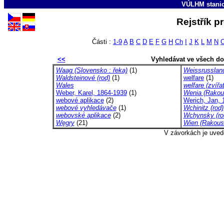
VÚLHM stani
Rejstřík p
Části :
1-9
A
B
C
D
E
F
G
H
Ch
I
J
K
L
M
N
<<
Vyhledávat ve všech d
Waag (Slovensko : řeka)
(1)
Weissrusslan
Waldsteinové (rod)
(1)
welfare
(1)
Wales
welfare (zvířa
Weber, Karel, 1864-1939
(1)
Wenia (Rakou
webové aplikace
(2)
Werich, Jan, 
webové vyhledávače
(1)
Wchinitz (rod)
webovské aplikace
(2)
Wchynsky (ro
Węgry
(21)
Wien (Rakous
V závorkách je uved