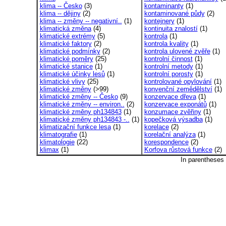
klima -- Česko
(3)
kontaminanty
(1)
klima -- dějiny
(2)
kontaminované půdy
(2)
klima -- změny -- negativní..
(1)
kontejnery
(1)
klimatická změna
(4)
kontinuita znalostí
(1)
klimatické extrémy
(5)
kontrola
(1)
klimatické faktory
(2)
kontrola kvality
(1)
klimatické podmínky
(2)
kontrola ulovené zvěře
(1)
klimatické poměry
(25)
kontrolní činnost
(1)
klimatické stanice
(1)
kontrolní metody
(1)
klimatické účinky lesů
(1)
kontrolní porosty
(1)
klimatické vlivy
(25)
kontrolované opylování
(1)
klimatické změny
(>99)
konvenční zemědělství
(1)
klimatické změny -- Česko
(9)
konzervace dřeva
(1)
klimatické změny -- environ..
(2)
konzervace exponátů
(1)
klimatické změny ph134843
(1)
konzumace zvěřiny
(1)
klimatické změny ph134843 -..
(1)
kopečková výsadba
(1)
klimatizační funkce lesa
(1)
korelace
(2)
klimatografie
(1)
korelační analýza
(1)
klimatologie
(22)
korespondence
(2)
klimax
(1)
Korfova růstová funkce
(2)
In parentheses