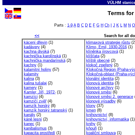
VÚLHM stanic
Terms for 
Parts :
1-9
A
B
C
D
E
F
G
H
Ch
I
J
K
L
M
N
O
<<
Search for all 
kácení dřevin
(1)
klimaxová strategie růstu
(2
kadávery
(4)
Klimo, Emil, 1930-2016
(1)
kachna divoká
(7)
klíněnka jírovcová
(1)
kachnička karolínská
(1)
klíšťata
(2)
kachnička mandarínská
(2)
klíště obecné
(2)
kachny
(1)
klokoč zpeřený
(2)
kalamitní holiny
(57)
Klokočná Region (Praha-výc
kalamity
Klokočná-oblast (Praha-výc
kalina
(3)
klonální identita
(2)
kalina tušalaj
(2)
klonová identita
(3)
kamery
(1)
klonové archivy
(1)
Kamler, Jiří, 1972-
(1)
klonové směsi
(6)
kamzíci
(4)
klonové směsi 2. generace
(
kamzičí zvěř
(4)
klonové výsadby
(6)
kamzík horský
(8)
klony
(37)
kamzík horský tatranský
(1)
kmen
(8)
kanály
(2)
knihovnictví
(8)
káně lesní
(2)
knihovnictví, informatika
(1)
kanec
(1)
knihy
(1)
kanibalismus
(3)
kňouři
(1)
kapacita prostředí
(1)
koaliční smlouva
(1)