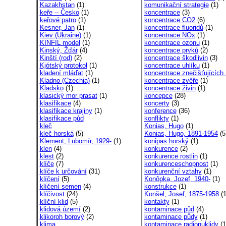
Kazakhstan
(1)
komunikační strategie
(1)
keře -- Česko
(1)
koncentrace
(3)
keřové patro
(1)
koncentrace CO2
(6)
Kesner, Jan
(1)
koncentrace fluoridů
(1)
Kiev (Ukraine)
(1)
koncentrace NOx
(1)
KINFIL model
(1)
koncentrace ozonu
(1)
Kinský, Žďár
(4)
koncentrace prvků
(2)
Kinští (rod)
(2)
koncentrace škodlivin
(3)
Kjótský protokol
(1)
koncentrace uhlíku
(1)
kladení mláďat
(1)
koncentrace znečišťujících.
Kladno (Czechia)
(1)
koncentrace zvěře
(1)
Kladsko
(1)
koncentrace živin
(1)
klasický mor prasat
(1)
koncepce
(28)
klasifikace
(4)
koncerty
(3)
klasifikace krajiny
(1)
konference
(36)
klasifikace půd
konflikty
(1)
kleč
Konias, Hugo
(1)
kleč horská
(5)
Konias, Hugo, 1891-1954
(5
Klement, Lubomír, 1929-
(1)
konipas horský
(1)
klen
(4)
konkurence
(2)
klest
(2)
konkurence rostlin
(1)
klíče
(7)
konkurenceschopnost
(1)
klíče k určování
(31)
konkurenční vztahy
(1)
klíčení
(5)
Konôpka, Jozef, 1940-
(1)
klíčení semen
(4)
konstrukce
(1)
klíčivost
(24)
Konšel, Josef, 1875-1958
(1
klíční klid
(5)
kontakty
(1)
klidová území
(2)
kontaminace půd
(4)
klikoroh borový
(2)
kontaminace půdy
(1)
klima
kontaminace radionuklidy
(1