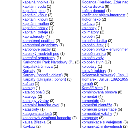
kapalná hnojiva
(1)
Kocanda (Herálec, Žďár nad
kapilární voda
(1)
kočka divoká
(8)
kapitální jelen
(1)
kočka domácí
(1)
kapitální kňour
(2)
koeficient objem-hmotnost
(
kapitální kňouři
(1)
Kokořínsko
(2)
kapitální muflon
(2)
kolčava
(1)
kapitální shozy
(1)
kolchozy
(1)
kapitální trofeje
(1)
kolimátory
(2)
kapraďorosty
(4)
koloběh
(1)
karanténní opatření
(2)
koloběh dusíku
(3)
karanténní organismy
(1)
koloběh látek
(1)
karbonové pažby
(1)
koloběh prvků -- environmen
karelský medvědí pes
(1)
koloběh uhlíku
(6)
karenční symptomy
(1)
koloběh vody
Karkonoski Park Narodowy (P..
(3)
koloběh živin
(17)
Karpatská úmluva
(1)
kolopásy
(1)
Karpaty
(3)
kolové traktory
(1)
Karpaty (pohoří : oblast)
(8)
Kolowrat-Krakowský, Jan, 1
Karpaty (Ukrajina : pohoří)
(3)
Komárek, Julius, 1892-1955
kaštan
(1)
komáři
(2)
katalog
(1)
Komáří Vrch
(1)
katalog obalů
(5)
kombinovaná obnova
(8)
katalogy
(2)
komentář
(4)
katalogy výstav
(3)
komentáře
(4)
katarální horečka ovcí
(1)
komerční plantáže
(1)
katastrofy
(1)
komerční prezentace
(6)
kategorizace lesů
(3)
kompetiční vztahy
(4)
kationtová výměnná kapacita
(2)
komposty
(8)
kauza Březka
(5)
komunikace s veřejností
(3)
Kavkaz
(2)
komunikační dovednosti
(2)